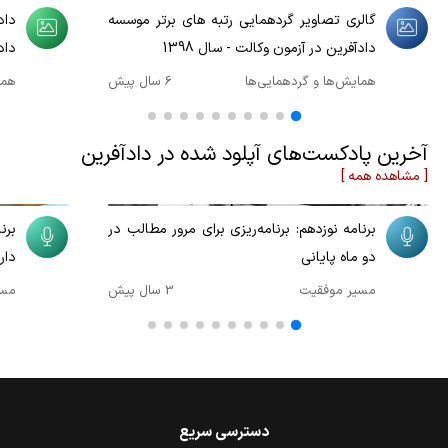
گالری تصاویر گردهمایی رتبه های برتر موسسه
داد
دادآفرین در آزمون وکالت - سال 1398
داد
همایش‌ها و گردهمایی‌ها
6 سال پیش
هما
آخرین پادکست‌های آپلود شده در دادآفرین
[ مشاهده همه ]
00:10:10
00:09:54
برنامه نوزدهم: برنامه‌ریزی برای مرور مطالب در
برن
دو ماه پایانی
دار
مسیر موفقیت
3 سال پیش
مسی
دسترسی سریع