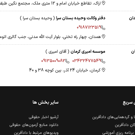
اراک، تقاطع خیابان امام و 12 متری ملک، مجتمع نگین طبقه سوم، واحد 13 (مدرسان شریف)
ان
دفتر وکالت وحیده بستان سرا
( وحیده بستان سرا )
09187123519
همدان، چهار راه تختی، بلوار آیت الله مدنی، جنب گالری اتومبیل دلیج
ان
موسسه امیری کرمان
( آقای امیری )
09135009082
03432477549
کرمان، خیابان 24 آذر، بین کوچه 38 و 40
 سریع
سایر بخش ها
و گردهمایی‌های دادآفرین
آرشیو اخبار حقوقی
ان دادآفرین
دانلود منابع آزمون‌های حقوقی
برنامه ریزی آموزشی
ویدیوهای مرتبط با دادآفرین