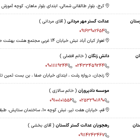
کرج، بلوار طالقانی شمالی، ابتدای بلوار ماهان، کوچه آموزش 
ستان
عدالت گستر مهر مردانی
( آقای مردانی )
09163902654
اهواز کیان آباد نبش خیابان 14 غربی مجتمع هشت بهشت طبقه 4 واحد 8
ان
دانش زنگان
( خانم افضلی )
09011119244
02433459244
زنجان، دروازه رشت ، ابتدای خیابان صفا ، بن بست ثمین تاب 
موسسه دادپروران
( خانم سالازی )
09100101556
02532901890
قم، خیابان هفت تیر، نبش کوچه 10، ساختمان ستایش، طبقه دوم
تان
رهجویان عدالت گستر گلستان
( آقای بخشی )
09114243467