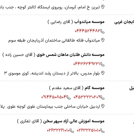
تبریز، خ امام، آبرسان، روبروی ایستگاه کالنتر کوچه ، جنب با
ایجان غربی
موسسه میاندوآب
( آقای رضایی )
0444524482
میاندوآب فلکه طالقانی ساختمان آذربایجان طبقه سوم
موسسه دانش طلبان ماهان شمس خوی
( آقای حسین زاده )
04436349231
بلوار مدرس، بالاتر از دبستان رشد اندیشه، کوی موسوی 3
یل
موسسه گام
( آقای سعید مقدم )
09144508504
04533230209
اردبیل خیابان ساحلی جنب بیمارستان علوی کوچه علوی پلاک 
موسسه آموزش عالی آزاد سپهر سخن
( آقای تفکری )
02632261010
02632251010