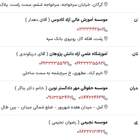
گرگان، خیابان سرخواجه، سرخواجه ششم، سمت راست، پلاک 17
ان
موسسه آموزش عالی آزاد کادوس
( آقای دهدار )
01333362501
رشت، فلکه گاز، روبروی بانک سپه
ان
آموزشگاه علمی آزاد دانش پژوهان
( آقای دریکوندی )
06633235592
06633235582
خرم آباد، مطهری، خ سرچشمه به سمت ساحلی
دران
موسسه حقوقی مهر دادگستر نوین
( خانم دکتر بناگر )
09113253461
01144224669
آمل – میدان هفده شهریور – ضلع شمالی میدان – بین طال
زی
موسسه نجیمی
( رضوان نجیمی )
08632213142