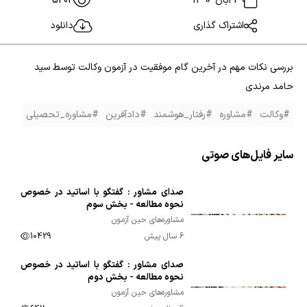
29 آبان 1396
5202
اشتراک گذاری
دانلود
بررسی نکات مهم در آخرین گام موفقیت در آزمون وکالت توسط سید
حامد مرندی
#وکالت
#مشاوره
#رفتار_هوشمند
#دادآفرین
#مشاوره_تحصیلی
سایر فایل‌های صوتی
صدای مشاور : گفتگو با اساتید در خصوص
00:33:01
نحوه مطالعه - بخش سوم
مشاوره‌های حین آزمون
6 سال پیش
10429
صدای مشاور : گفتگو با اساتید در خصوص
00:41:12
نحوه مطالعه - بخش دوم
مشاوره‌های حین آزمون