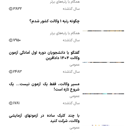
همگام با رتبه‌های برتر
سال گذشته
3832
چگونه رتبه 1 وکالت کشور شدم؟
00:11:53
همگام با رتبه‌های برتر
سال گذشته
7950
گفتگو با دانشجویان دوره اول آمادگی آزمون
00:03:54
وکالت 1404 دادآفرین
عمومی
سال گذشته
2483
مسیر وکالت، فقط یک آزمون نیست… یک
00:01:19
شروع تازه است!
عمومی
سال گذشته
1781
با چند کلیک ساده در آزمونهای آزمایشی
00:01:09
وکالت، شرکت کنید
عمومی