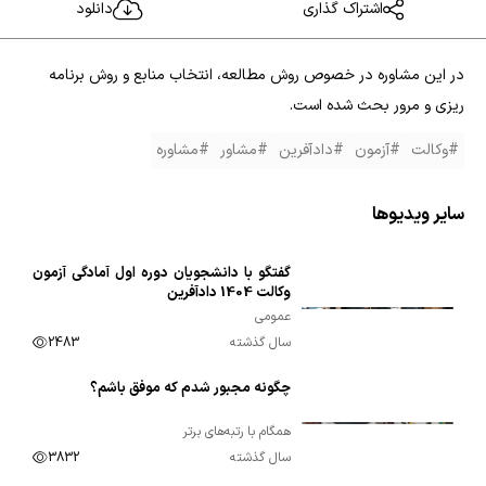
اشتراک گذاری
دانلود
در این مشاوره در خصوص روش مطالعه، انتخاب منابع و روش برنامه
ریزی و مرور بحث شده است.
#وکالت
#آزمون
#دادآفرین
#مشاور
#مشاوره
سایر ویدیوها
گفتگو با دانشجویان دوره اول آمادگی آزمون
00:03:54
وکالت 1404 دادآفرین
عمومی
سال گذشته
2483
چگونه مجبور شدم که موفق باشم؟
00:06:49
همگام با رتبه‌های برتر
سال گذشته
3832