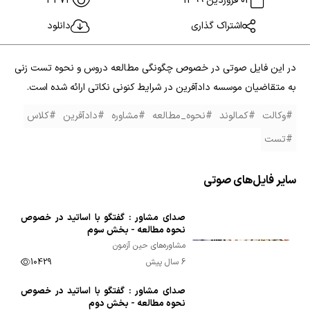
02 فروردین 1399
3473
اشتراک گذاری
دانلود
در این فایل صوتی در خصوص چگونگی مطالعه دروس و نحوه تست زنی
به متقاضیان موسسه دادآفرین در شرایط کنونی نکاتی ارائه شده است.
#وکالت
#کمالوند
#نحوه_مطالعه
#مشاوره
#دادآفرین
#کلاس
#تست
سایر فایل‌های صوتی
صدای مشاور : گفتگو با اساتید در خصوص
00:33:01
نحوه مطالعه - بخش سوم
مشاوره‌های حین آزمون
6 سال پیش
10429
صدای مشاور : گفتگو با اساتید در خصوص
00:41:12
نحوه مطالعه - بخش دوم