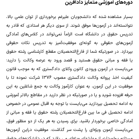
دوره‌های آموزشی متمایز دادآفرین
بسیار مشاهده شده كه دانشجویان علیرغم برخورداری از توان علمی بالا،
نتوانسته‌اند در آزمون‌ها موفق شوند. از سوی دیگر هر استادی كه قادر به
تدریس حقوق در دانشگاه است الزاماً نمی‌تواند در كلاس‌های آمادگی
آزمون‌های حقوقی به گونه‌ای موفقیت‌آمیز به تدریس نكات حقوقی
بپردازد. در صورتیکه شما از فارغ‌التحصیلان مقطع کارشناسی رشته حقوق
يا فقه و مباني حقوق هستید و قصد ورود به عرصه وکالت را دارید؛
می‌بایست در آزمون ورودي كانون وكلاي دادگستري که به موجب قانون
كيفيت اخذ پروانه وكالت دادگستري مصوب 1376 شرکت نموده تا با
موفقیت در این آزمون، به عنوان كارآموز وكالت به جمع شاغلين به اين
حرفه افزوده شوید و یا در صورتیکه در نظر دارید در مقاطع بالاتر آموزشی
به ادامه تحصیل بپردازید می‌بایست با توجه به اقبال عمومی در خصوص
ادامه تحصیل فی ما بین فارغ‌التحصیلان رشته حقوق یا فقه و مبانی از
آمادگی خاصی برخوردار باشید. براي رسيدن به هر يك از دو منظور فوق،
مي‌بایست آزمون ويژه‌اي را پشت سر گذاشت. موفقيت دراين آزمون‌ها
مستلزم برخورداري از مهارتهاي ويژه‌اي مي باشد كه در دانشكده‌هاي حقوق