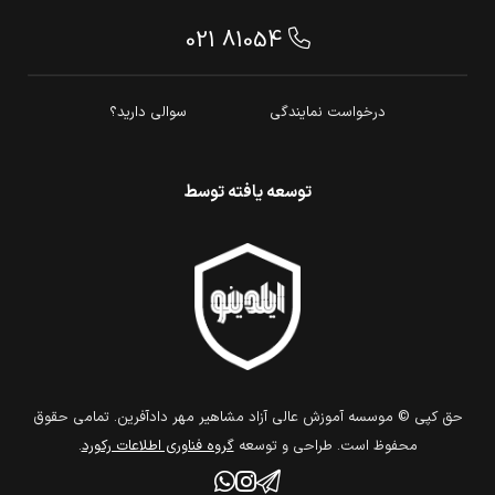
021 81054
درخواست نمایندگی
سوالی دارید؟
توسعه یافته توسط
حق كپي © موسسه آموزش عالی آزاد مشاهیر مهر دادآفرین. تمامي حقوق
محفوظ است. طراحي و توسعه
گروه فناوري اطلاعات ركورد
.