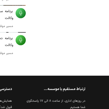
00:09:42
برنامه سی
وکالت
مسیر موف
00:09:16
برنامه ده
وکالت
مسیر موف
ارتباط مستقیم با موسسه...
دسترسی
در روزهای اداری، از ساعت 8 الی 17 پاسخگوی
همایش‌ها 
شما هستیم.
قبول شدگ