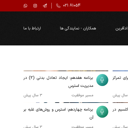
021 81054
ادآفرین
همکاران - نمایندگی ها
ارتباط با ما
00:09:57
ای تمرکز
برنامه هفدهم: ایجاد تعادل بدنی (2) در
مدیریت استرس
مسیر موفقیت
3 سال پیش
00:09:57
کلسیم در
برنامه چهاردهم: استرس و روش‌های غلبه بر
آن
مسیر موفقیت
3 سال پیش