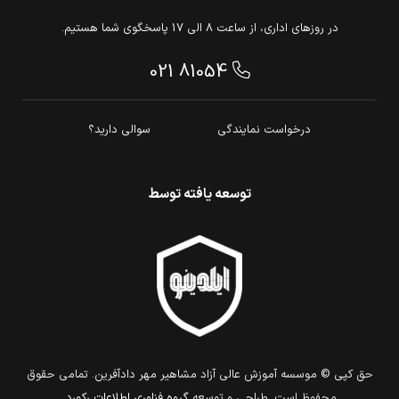
در روزهای اداری، از ساعت 8 الی 17 پاسخگوی شما هستیم.
021 81054
درخواست نمایندگی
سوالی دارید؟
توسعه یافته توسط
حق كپي © موسسه آموزش عالی آزاد مشاهیر مهر دادآفرین. تمامي حقوق
محفوظ است. طراحي و توسعه
گروه فناوري اطلاعات ركورد
.