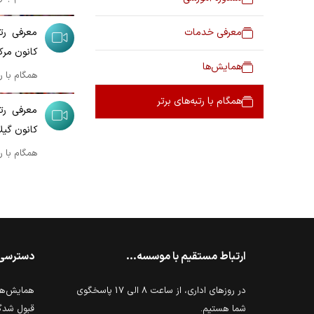
00:06:32
معرفی خدمات
کانون مرک
همایش‌ها
همگام با رت
00:05:10
همگام با رتبه‌های برتر
کانون گیل
همگام با رت
ارتباط مستقیم با موسسه...
دسترسی
در روزهای اداری، از ساعت 8 الی 17 پاسخگوی
همایش‌ها 
شما هستیم.
قبول شدگ