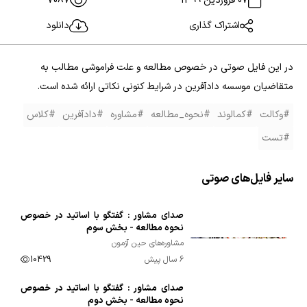
07 فروردین 1399
7087
اشتراک گذاری
دانلود
در این فایل صوتی در خصوص مطالعه و علت فراموشی مطالب به
متقاضیان موسسه دادآفرین در شرایط کنونی نکاتی ارائه شده است.
#وکالت
#کمالوند
#نحوه_مطالعه
#مشاوره
#دادآفرین
#کلاس
#تست
سایر فایل‌های صوتی
صدای مشاور : گفتگو با اساتید در خصوص
00:33:01
نحوه مطالعه - بخش سوم
مشاوره‌های حین آزمون
6 سال پیش
10429
صدای مشاور : گفتگو با اساتید در خصوص
00:41:12
نحوه مطالعه - بخش دوم