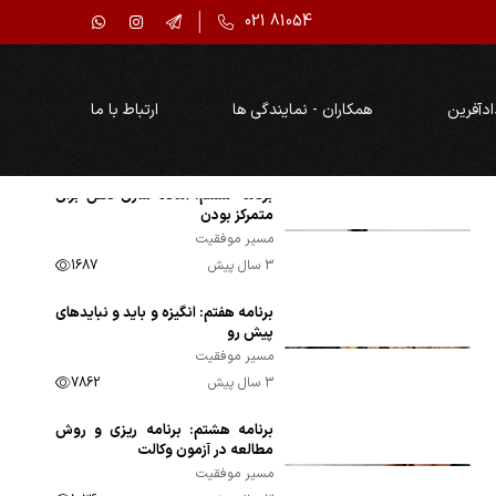
مسیر موفقیت
021 81054
3 سال پیش
2035
برنامه پنجم: چگونگی مرور مطالب
00:13:34
درسی
ادآفرین
همکاران - نمایندگی ها
ارتباط با ما
مسیر موفقیت
3 سال پیش
3548
برنامه ششم: آماده سازی ذهن برای
00:16:50
متمرکز بودن
مسیر موفقیت
3 سال پیش
1687
برنامه هفتم: انگیزه و باید و نبایدهای
00:25:45
پیش رو
مسیر موفقیت
3 سال پیش
7862
برنامه هشتم: برنامه ریزی و روش
00:16:35
مطالعه در آزمون وکالت
مسیر موفقیت