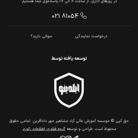
در روزهای اداری، از ساعت 8 الی 17 پاسخگوی شما هستیم.
021 81054
درخواست نمایندگی
سوالی دارید؟
توسعه یافته توسط
حق كپي © موسسه آموزش عالی آزاد مشاهیر مهر دادآفرین. تمامي حقوق
محفوظ است. طراحي و توسعه
گروه فناوري اطلاعات ركورد
.