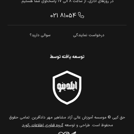
در روزهای اداری، از ساعت 8 الی 17 پاسخگوی شما هستیم.
021 81054
درخواست نمایندگی
سوالی دارید؟
توسعه یافته توسط
حق كپي © موسسه آموزش عالی آزاد مشاهیر مهر دادآفرین. تمامي حقوق
محفوظ است. طراحي و توسعه
گروه فناوري اطلاعات ركورد
.