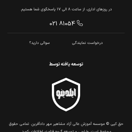
در روزهای اداری، از ساعت 8 الی 17 پاسخگوی شما هستیم.
021 81054
درخواست نمایندگی
سوالی دارید؟
توسعه یافته توسط
حق كپي © موسسه آموزش عالی آزاد مشاهیر مهر دادآفرین. تمامي حقوق
محفوظ است. طراحي و توسعه
گروه فناوري اطلاعات ركورد
.