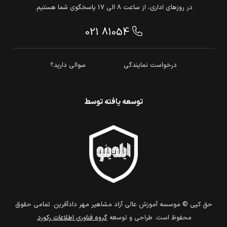
در روزهای اداری، از ساعت 8 الی 17 پاسخگوی شما هستیم.
021 81054
درخواست نمایندگی
سوالی دارید؟
توسعه یافته توسط
حق كپي © موسسه آموزش عالی آزاد مشاهیر مهر دادآفرین. تمامي حقوق
محفوظ است. طراحي و توسعه
گروه فناوري اطلاعات ركورد
.