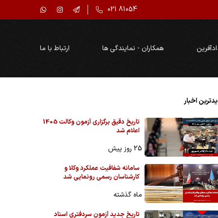
021 81054
ادآفرین
همکاران - نمایندگی ها
ارتباط با ما
دترین اخبار
تاریخ دقیق برگزاری آزمون وکالت 1405
اعلام شد
25 روز پیش
سامانه شفافیت عملکرد وکلا و
کارشناسان رسمی رونمایی شد
ماه گذشته
تاریخ جدید آزمون سردفتری اسناد