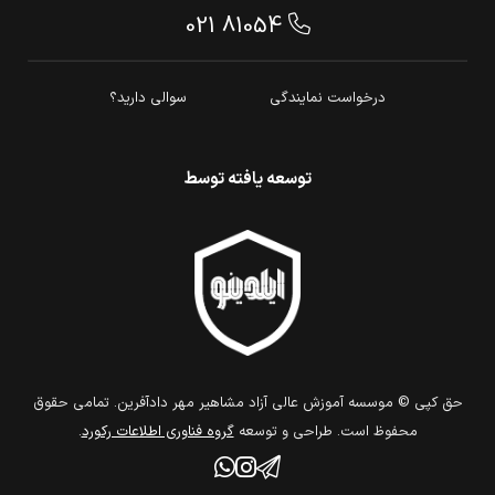
021 81054
درخواست نمایندگی
سوالی دارید؟
توسعه یافته توسط
حق كپي © موسسه آموزش عالی آزاد مشاهیر مهر دادآفرین. تمامي حقوق
محفوظ است. طراحي و توسعه
گروه فناوري اطلاعات ركورد
.