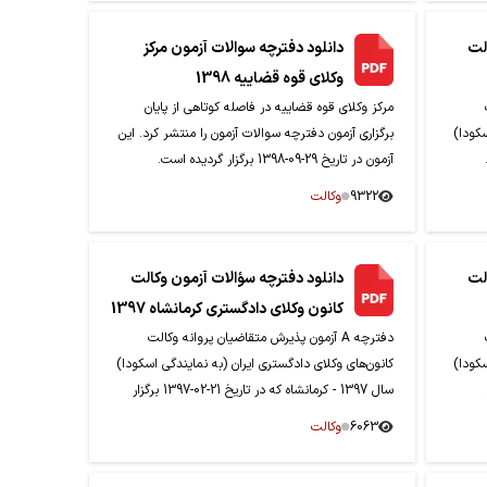
لت
دانلود دفترچه سوالات آزمون مرکز
وکلای قوه قضاییه 1398
مرکز وکلای قوه قضاییه در فاصله کوتاهی از پایان
سکودا)
برگزاری آزمون دفترچه سوالات آزمون را منتشر کرد. این
آزمون در تاریخ 29-09-1398 برگزار گردیده است.
9322
وکالت
لت
دانلود دفترچه سؤالات آزمون وکالت
کانون وکلای دادگستری کرمانشاه 1397
دفترچه A آزمون پذیرش متقاضیان پروانه وکالت
سکودا)
کانون‌های وکلای دادگستری ایران (به نمایندگی اسکودا)
سال 1397 - کرمانشاه که در تاریخ 21-02-1397 برگزار
گردید.
6063
وکالت