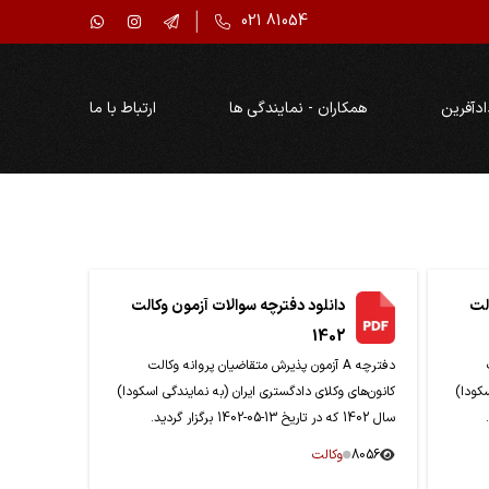
021 81054
ادآفرین
همکاران - نمایندگی ها
ارتباط با ما
لت
دانلود دفترچه سوالات آزمون وکالت
1402
دفترچه A آزمون پذیرش متقاضیان پروانه وکالت
سکودا)
کانون‌های وکلای دادگستری ایران (به نمایندگی اسکودا)
سال 1402 که در تاریخ 13-05-1402 برگزار گردید.
8056
وکالت