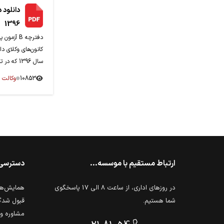
دانلود 
1396
دفترچه B 
کانون‌های وکلای دا
سال 1396 که در تاریخ 03-09-1396 برگزار گردید.
10853
وکالت
ارتباط مستقیم با موسسه...
دسترسی
در روزهای اداری، از ساعت 8 الی 17 پاسخگوی
همایش‌ها 
شما هستیم.
قبول شدگ
مشاوره و 