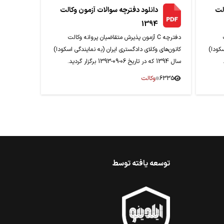
لت
دانلود دفترچه سوالات آزمون وکالت
1394
دفترچه C آزمون پذیرش متقاضیان پروانه وکالت
سکودا)
کانون‌های وکلای دادگستری ایران (به نمایندگی اسکودا)
سال 1394 که در تاریخ 06-09-1393 برگزار گردید.
6335
وکالت
توسعه یافته توسط