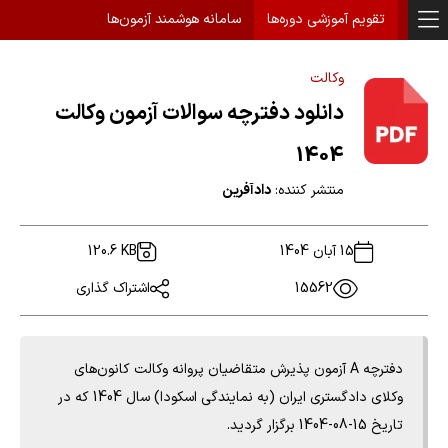
تقویم آموزشی دوره‌ها
سامانه هوشمند آزمون‌ها
وکالت
دانلود دفترچه سوالات آزمون وکالت
1404
منتشر کننده:
دادآفرین
15 آبان 1404
120.6 KB
15562
اشتراک گذاری
دفترچه A آزمون پذیرش متقاضیان پروانه وکالت کانون‌های
وکلای دادگستری ایران (به نمایندگی اسکودا) سال 1404 که در
تاریخ 15-08-1404 برگزار گردید.