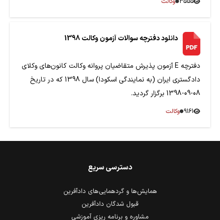
3555
وکالت
دانلود دفترچه سوالات آزمون وکالت 1398
دفترچه E آزمون پذیرش متقاضیان پروانه وکالت کانون‌های وکلای
دادگستری ایران (به نمایندگی اسکودا) سال 1398 که در تاریخ
08-09-1398 برگزار گردید.
9161
وکالت
دسترسی سریع
همایش‌ها و گردهمایی‌های دادآفرین
قبول شدگان دادآفرین
مشاوره و برنامه ریزی آموزشی