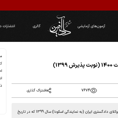
آزمون‌های آزمایشی
گالری
انتشارات د
مو
كا
13)
اح
ان
ذي
7674
اشتراک گذاری
دفترچه B آزمون پذیرش متقاضیان پروانه وکالت کانون‌های وکلای دادگستری ایران (به نمایندگی اسکودا) سال 1399 که در تاریخ