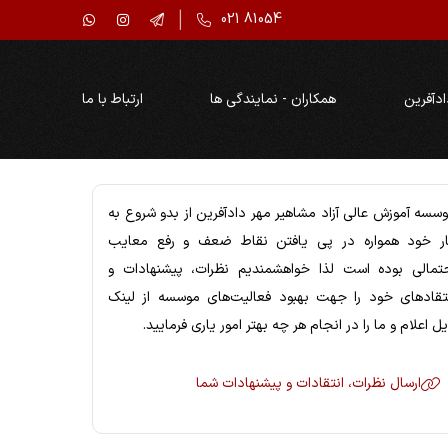
021 81054
ادآفرین
همکاران - نمایندگی ها
ارتباط با ما
سسه آموزش عالي آزاد مشاهیر مهر دادآفرين از بدو شروع به
ر خود همواره در پي يافتن نقاط ضعف و رفع معايب
تمالي بوده است لذا خواهشمنديم نظرات، پيشنهادات و
تقادهاي خود را جهت بهبود فعاليت‌هاي موسسه از لینک
ل اعلام و ما را در انجام هر چه بهتر امور ياري فرماييد.
ارسال نظرات، انتقادات و پیشنهادات شما