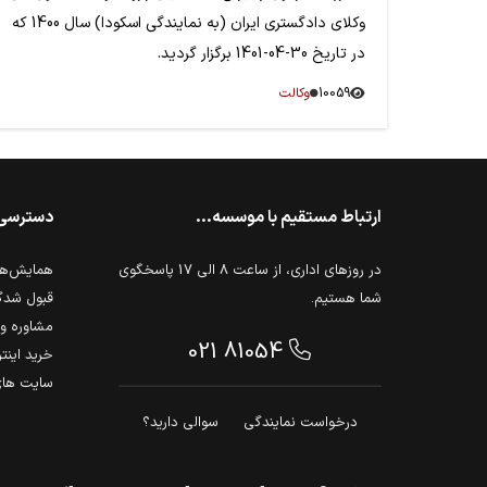
وکلای دادگستری ایران (به نمایندگی اسکودا) سال 1400 که
در تاریخ 30-04-1401 برگزار گردید.
10059
وکالت
ارتباط مستقیم با موسسه...
دسترسی
در روزهای اداری، از ساعت 8 الی 17 پاسخگوی
همایش‌ها 
شما هستیم.
قبول شدگ
مشاوره و 
021 81054
خرید اینت
سایت های
درخواست نمایندگی
سوالی دارید؟