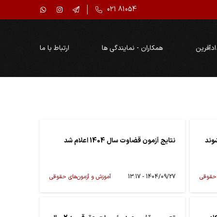
021 81054
ادآفرین
همکاران - نمایندگی ها
ارتباط با ما
وند
نتایج آزمون قضاوت سال 1404 اعلام شد
 حقوقی
1404/09/27 - 13:17
آموزش و آزمون‌های حقوقی