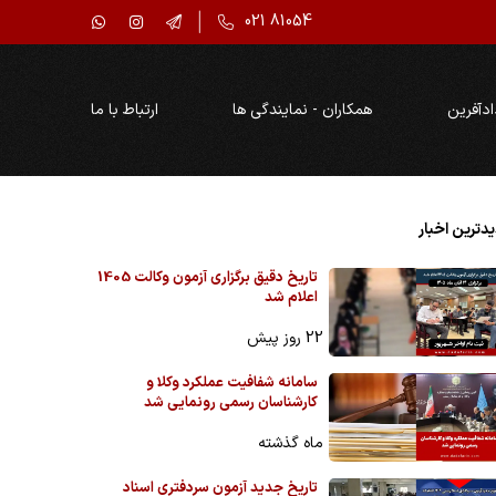
021 81054
ادآفرین
همکاران - نمایندگی ها
ارتباط با ما
دترین اخبار
تاریخ دقیق برگزاری آزمون وکالت 1405
اعلام شد
22 روز پیش
سامانه شفافیت عملکرد وکلا و
کارشناسان رسمی رونمایی شد
ماه گذشته
تاریخ جدید آزمون سردفتری اسناد