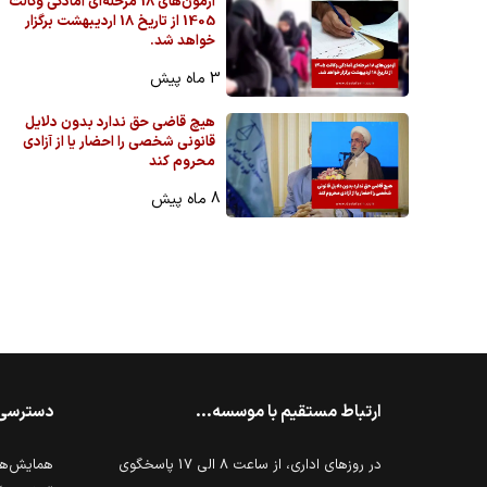
آزمون‌های 18 مرحله‌ای آمادگی وکالت
1405 از تاریخ 18 اردیبهشت برگزار
خواهد شد.
3 ماه پیش
هیچ قاضی حق ندارد بدون دلایل
قانونی شخصی را احضار یا از آزادی
محروم کند
8 ماه پیش
ارتباط مستقیم با موسسه...
دسترسی
در روزهای اداری، از ساعت 8 الی 17 پاسخگوی
همایش‌ها 