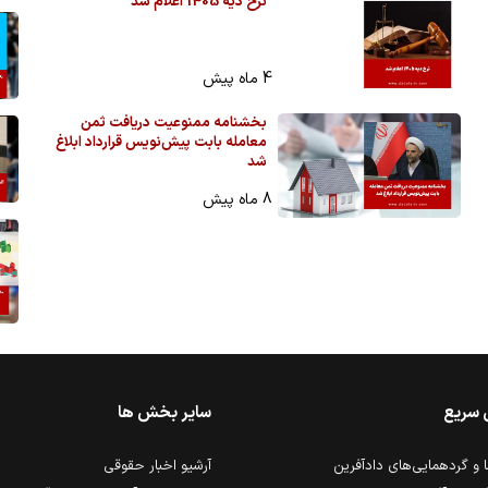
نرخ دیه 1405 اعلام شد
4 ماه پیش
بخشنامه ممنوعیت دریافت ثمن
معامله بابت پیش‌نویس قرارداد ابلاغ
شد
8 ماه پیش
 سریع
سایر بخش ها
و گردهمایی‌های دادآفرین
آرشیو اخبار حقوقی