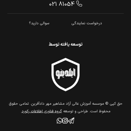
021 81054
درخواست نمایندگی
سوالی دارید؟
توسعه یافته توسط
حق كپي © موسسه آموزش عالی آزاد مشاهیر مهر دادآفرین. تمامي حقوق
محفوظ است. طراحي و توسعه
گروه فناوري اطلاعات ركورد
.