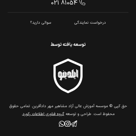
021 81054
درخواست نمایندگی
سوالی دارید؟
توسعه یافته توسط
حق كپي © موسسه آموزش عالی آزاد مشاهیر مهر دادآفرین. تمامي حقوق
محفوظ است. طراحي و توسعه
گروه فناوري اطلاعات ركورد
.