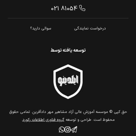
021 81054
درخواست نمایندگی
سوالی دارید؟
توسعه یافته توسط
حق كپي © موسسه آموزش عالی آزاد مشاهیر مهر دادآفرین. تمامي حقوق
محفوظ است. طراحي و توسعه
گروه فناوري اطلاعات ركورد
.