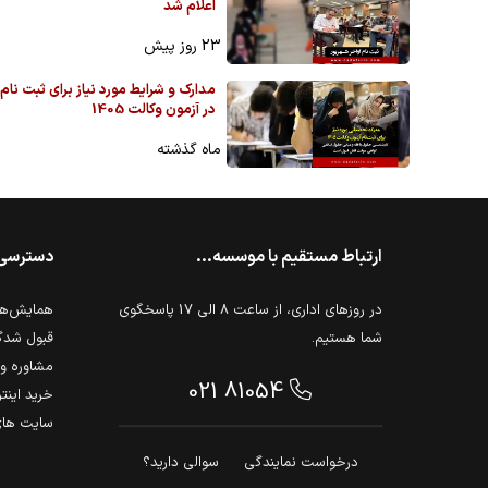
اعلام شد
23 روز پیش
مدارک و شرایط مورد نیاز برای ثبت نام
در آزمون وکالت 1405
ماه گذشته
ارتباط مستقیم با موسسه...
دسترسی
در روزهای اداری، از ساعت 8 الی 17 پاسخگوی
همایش‌ها 
شما هستیم.
قبول شدگ
مشاوره و 
021 81054
خرید اینت
سایت های
درخواست نمایندگی
سوالی دارید؟