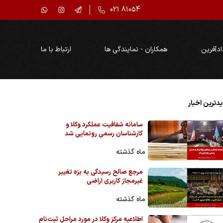
021 81054
ادآفرین
همکاران - نمایندگی ها
ارتباط با ما
دترین اخبار
سامانه شفافیت عملکرد وکلا و
کارشناسان رسمی رونمایی شد
ماه گذشته
مرجع صالح رسیدگی به بزه تغییر
غیرمجاز کاربری اراضی
ماه گذشته
اطلاعیه مرکز وکلا در مورد مراحل ثبت‌نام