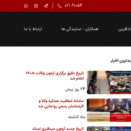
021 81054
ادآفرین
همکاران - نمایندگی ها
ارتباط با ما
دترین اخبار
تاریخ دقیق برگزاری آزمون وکالت 1405
اعلام شد
24 روز پیش
سامانه شفافیت عملکرد وکلا و
کارشناسان رسمی رونمایی شد
ماه گذشته
تاریخ جدید آزمون سردفتری اسناد