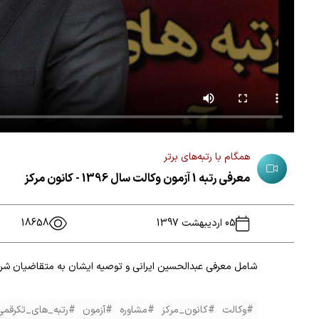
همگام با رتبه‌های برتر
معرفی رتبه 1 آزمون وکالت سال 1396 - کانون مرکز
05 اردیبهشت 1397
18658
شامل معرفی عبدالحسین ایرانی و توصیه ایشان به متقاضیان شر
#وکالت
#کانون_مرکز
#مشاوره
#آزمون
#رتبه_های_تکرقمی