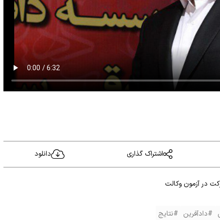
اشتراک گذاری
دانلود
کت در آزمون وکالت
#دادآفرین
#نتایج