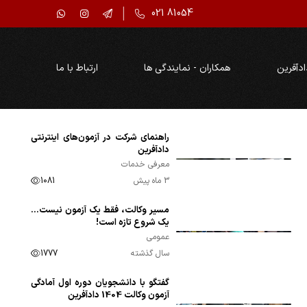
021 81054
ادآفرین
همکاران - نمایندگی ها
ارتباط با ما
راهنمای شرکت در آزمون‌های اینترنتی
00:01:39
دادآفرین
معرفی خدمات
3 ماه پیش
1081
مسیر وکالت، فقط یک آزمون نیست…
00:01:19
یک شروع تازه است!
عمومی
سال گذشته
1777
گفتگو با دانشجویان دوره اول آمادگی
00:03:54
آزمون وکالت 1404 دادآفرین