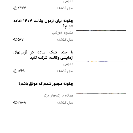
عمومی
سال گذشته
2477
چگونه برای آزمون وکالت 1404 آماده
00:02:14
شویم؟
مشاوره آموزشی
سال گذشته
5671
با چند کلیک ساده در آزمونهای
00:01:09
آزمایشی وکالت، شرکت کنید
عمومی
سال گذشته
1768
چگونه مجبور شدم که موفق باشم؟
00:06:49
همگام با رتبه‌های برتر
سال گذشته
3808