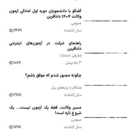
گفتگو با دانشجویان دوره اول آمادگی آزمون
00:03:54
وکالت 1404 دادآفرین
عمومی
سال گذشته
2479
راهنمای شرکت در آزمون‌های اینترنتی
00:01:39
دادآفرین
معرفی خدمات
3 ماه پیش
1087
چگونه مجبور شدم که موفق باشم؟
00:06:49
همگام با رتبه‌های برتر
سال گذشته
3818
مسیر وکالت، فقط یک آزمون نیست… یک
00:01:19
شروع تازه است!
عمومی
سال گذشته
1778