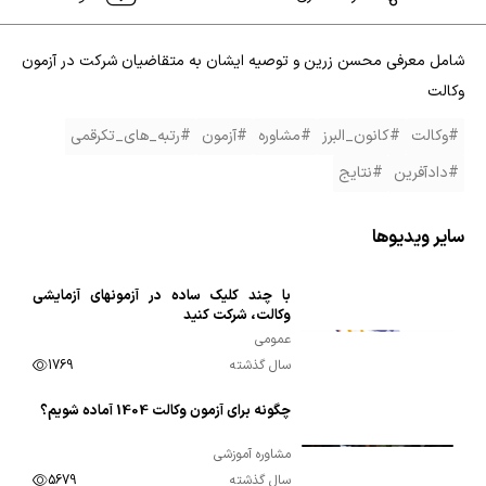
شامل معرفی محسن زرین و توصیه ایشان به متقاضیان شرکت در آزمون
وکالت
#وکالت
#کانون_البرز
#مشاوره
#آزمون
#رتبه_های_تکرقمی
#دادآفرین
#نتایج
سایر ویدیوها
با چند کلیک ساده در آزمونهای آزمایشی
00:01:09
وکالت، شرکت کنید
عمومی
سال گذشته
1769
چگونه برای آزمون وکالت 1404 آماده شویم؟
00:02:14
مشاوره آموزشی
سال گذشته
5679