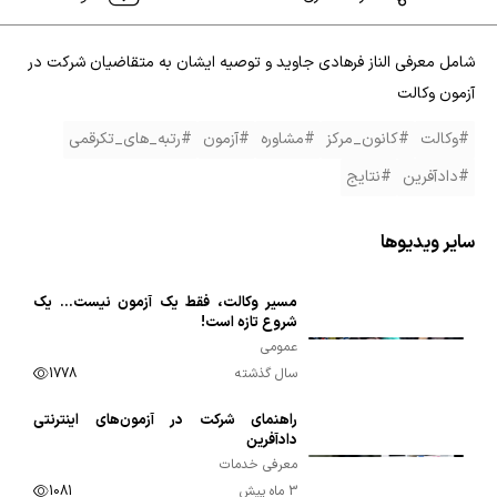
شامل معرفی الناز فرهادی جاوید و توصیه ایشان به متقاضیان شرکت در
آزمون وکالت
#وکالت
#کانون_مرکز
#مشاوره
#آزمون
#رتبه_های_تکرقمی
#دادآفرین
#نتایج
سایر ویدیوها
مسیر وکالت، فقط یک آزمون نیست… یک
00:01:19
شروع تازه است!
عمومی
سال گذشته
1778
راهنمای شرکت در آزمون‌های اینترنتی
00:01:39
دادآفرین
معرفی خدمات
3 ماه پیش
1081