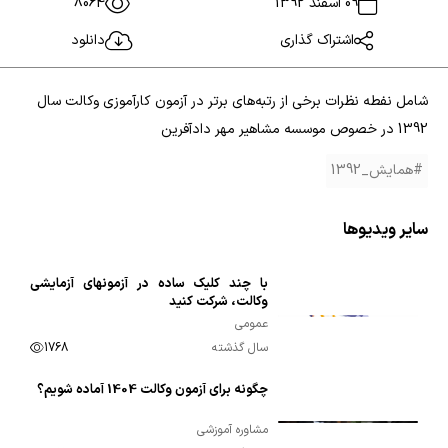
09 اسفند 1392
8064
اشتراک گذاری
دانلود
شامل نفطه نظرات برخی از رتبه‌های برتر در آزمون کارآموزی وکالت سال
1392 در خصوص موسسه مشاهیر مهر دادآفرین
#همایش_1392
سایر ویدیوها
با چند کلیک ساده در آزمونهای آزمایشی
00:01:09
وکالت، شرکت کنید
عمومی
سال گذشته
1768
چگونه برای آزمون وکالت 1404 آماده شویم؟
00:02:14
مشاوره آموزشی