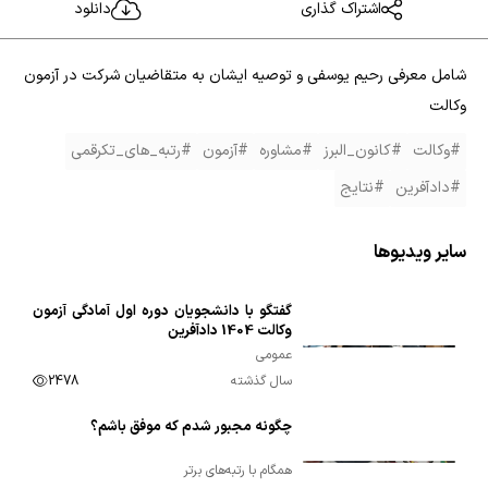
اشتراک گذاری
دانلود
شامل معرفی رحیم یوسفی و توصیه ایشان به متقاضیان شرکت در آزمون
وکالت
#وکالت
#کانون_البرز
#مشاوره
#آزمون
#رتبه_های_تکرقمی
#دادآفرین
#نتایج
سایر ویدیوها
گفتگو با دانشجویان دوره اول آمادگی آزمون
00:03:54
وکالت 1404 دادآفرین
عمومی
سال گذشته
2478
چگونه مجبور شدم که موفق باشم؟
00:06:49
همگام با رتبه‌های برتر