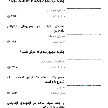
چگونه برای آزمون وکالت 1404 آماده شویم؟
00:02:14
مشاوره آموزشی
سال گذشته
5714
راهنمای شرکت در آزمون‌های اینترنتی
00:01:39
دادآفرین
معرفی خدمات
3 ماه پیش
1099
چگونه مجبور شدم که موفق باشم؟
00:06:49
همگام با رتبه‌های برتر
سال گذشته
3845
مسیر وکالت، فقط یک آزمون نیست… یک
00:01:19
شروع تازه است!
عمومی
سال گذشته
1783
با چند کلیک ساده در آزمونهای آزمایشی
00:01:09
وکالت، شرکت کنید