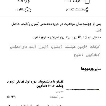
13 خرداد 1397
6103
اشتراک گذاری
دانلود
پس از چهارده سال موفقیت در حوزه تخصصی آزمون وکالت، حاصل
شد...
خدمتی نو از دادآفرین، برند برتر آموزش حقوق کشور
#وکالت
#آزمون_هوشمند
#مشاوره
#آزمون
#رتبه_های_تکرقمی
#دادآفرین
#نتایج
سایر ویدیوها
گفتگو با دانشجویان دوره اول آمادگی آزمون
00:03:54
وکالت 1404 دادآفرین
عمومی
سال گذشته
2490