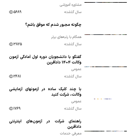
مشاوره آموزشی
سال گذشته
5689
چگونه مجبور شدم که موفق باشم؟
00:06:49
همگام با رتبه‌های برتر
سال گذشته
3825
گفتگو با دانشجویان دوره اول آمادگی آزمون
00:03:54
وکالت 1404 دادآفرین
عمومی
سال گذشته
2481
با چند کلیک ساده در آزمونهای آزمایشی
00:01:09
وکالت، شرکت کنید
عمومی
سال گذشته
1769
راهنمای شرکت در آزمون‌های اینترنتی
00:01:39
دادآفرین
معرفی خدمات