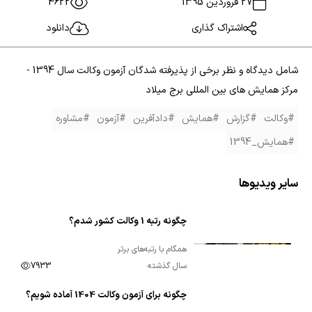
27 فروردین 1395
4622
اشتراک گذاری
دانلود
شامل دیدگاه و نظر برخی از پذیرفته شدگان آزمون وکالت سال 1394 -
مرکز همایش های بین المللی برج میلاد
#وکالت
#گزارش
#همایش
#دادآفرین
#آزمون
#مشاوره
#همایش_1394
سایر ویدیوها
چگونه رتبه 1 وکالت کشور شدم؟
00:11:53
همگام با رتبه‌های برتر
سال گذشته
7933
چگونه برای آزمون وکالت 1404 آماده شویم؟
00:02:14