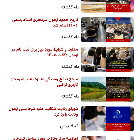
ماه گذشته
تاریخ جدید آزمون سردفتری اسناد رسمی
1404 اعلام شد
ماه گذشته
مدارک و شرایط مورد نیاز برای ثبت نام در
آزمون وکالت 1405
ماه گذشته
مرجع صالح رسیدگی به بزه تغییر غیرمجاز
کاربری اراضی
ماه گذشته
شورای رقابت شکایت علیه شرط سنی آزمون
وکالت را رد کرد
2 ماه پیش
اطلاعیه مرکز وکلا در مورد مراحل ثبت‌نام