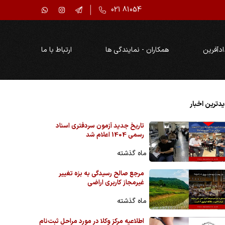
021 81054
ادآفرین
همکاران - نمایندگی ها
ارتباط با ما
دترین اخبار
تاریخ جدید آزمون سردفتری اسناد
رسمی 1404 اعلام شد
ماه گذشته
مرجع صالح رسیدگی به بزه تغییر
غیرمجاز کاربری اراضی
ماه گذشته
اطلاعیه مرکز وکلا در مورد مراحل ثبت‌نام