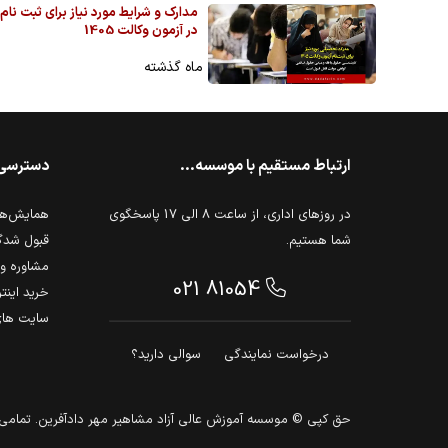
مدارک و شرایط مورد نیاز برای ثبت نام
در آزمون وکالت 1405
ماه گذشته
ارتباط مستقیم با موسسه...
دسترسی
در روزهای اداری، از ساعت 8 الی 17 پاسخگوی
همایش‌ها 
شما هستیم.
قبول شدگ
مشاوره و 
021 81054
خرید اینت
سایت های
درخواست نمایندگی
سوالی دارید؟
حق كپي © موسسه آموزش عالی آزاد مشاهیر مهر دادآفرین. تما