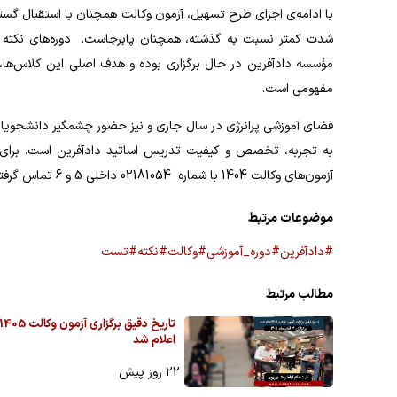
با ادامه‌ی اجرای طرح تسهیل، آزمون وکالت همچنان با استقبال گستر
شدت کمتر نسبت به گذشته، همچنان پابرجاست. دوره‌های نکته و
مؤسسه دادآفرین در حال برگزاری بوده و هدف اصلی این کلاس‌ها، 
مفهومی است.
فضای آموزشی پرانرژی در سال جاری و نیز حضور چشمگیر دانشجویان از
به تجربه، تخصص و کیفیت تدریس اساتید دادآفرین است. برای ا
آزمون‌های وکالت 1404 با شماره 02181054 داخلی 5 و 6 تماس گرفته یا به شماره 09904284867 در واتس آپ پیام دهید.
موضوعات مرتبط
#دادآفرین
#دوره_آموزشی
#وکالت
#نکته
#تست
مطالب مرتبط
تاریخ دقیق برگزاری آزمون وکالت 405
اعلام شد
22 روز پیش