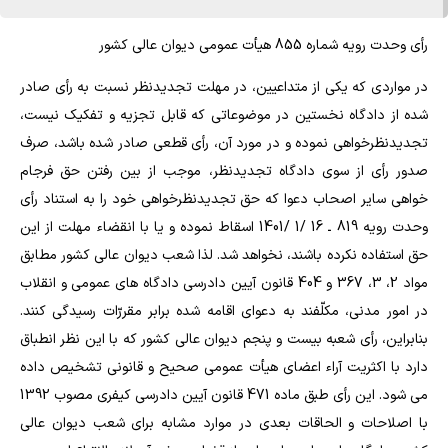
رأی وحدت رویه شماره 855 هیأت عمومی دیوان عالی کشور
در مواردی که یکی از متداعیین، در مهلت تجدیدنظر نسبت به رأی صادر
شده از دادگاه نخستین در موضوعاتی که قابل تجزیه و تفکیک نیست،
تجدیدنظرخواهی نموده و در مورد آن، رأی قطعی صادر شده باشد، صرف
صدور رأی از سوی دادگاه تجدیدنظر، موجب از بین رفتن حق فرجام
خواهی سایر اصحاب دعوا که حق تجدیدنظرخواهی خود را به استناد رأی
وحدت رویه 819 ـ 16 /1 /1401 اسقاط نموده و یا با انقضاء مهلت از این
حق استفاده نکرده باشند، نخواهد شد. لذا شعب دیوان عالی کشور مطابق
مواد 2، 3، 367 و 404 قانون آیین دادرسی دادگاه های عمومی و انقلاب
در امور مدنی، مکلّفند به دعوای اقامه شده برابر مقررّات رسیدگی کنند.
بنابراین، رأی شعبه بیست و پنجم دیوان عالی کشور که با این نظر انطباق
دارد با اکثریت آراء اعضای هیأت عمومی صحیح و قانونی تشخیص داده
می شود. این رأی طبق ماده 471 قانون آیین دادرسی کیفری مصوب 1392
با اصلاحات و الحاقات بعدی در موارد مشابه برای شعب دیوان عالی