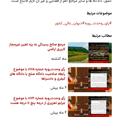
کشور، دادگاه ها و سایر مراجع اعم از قضایی و غیر آن لازم الاتباع است.
موضوعات مرتبط
#رای_وحدت_رویه
#دیوان_عالی_کشور
مطالب مرتبط
مرجع صالح رسیدگی به بزه تغییر غیرمجاز
کاربری اراضی
ماه گذشته
رأی وحدت‌رویه شماره 875 با موضوع
رابطه صلاحیت دادگاه صلح با دادگاه های
کیفری و دادسراها
6 ماه پیش
رأی وحدت‌رویه شماره 874 با موضوع
جرایم تعزیری از درجه پنج تا درجه هشت
6 ماه پیش