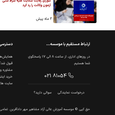
شورای رقابت شکایت علیه شرط سنی
آزمون وکالت را رد کرد
2 ماه پیش
ارتباط مستقیم با موسسه...
دسترسی
در روزهای اداری، از ساعت 8 الی 17 پاسخگوی
همایش‌ها 
شما هستیم.
قبول شدگ
مشاوره و 
021 81054
خرید اینت
سایت های
درخواست نمایندگی
سوالی دارید؟
حق كپي © موسسه آموزش عالی آزاد مشاهیر مهر دادآفرین. تما