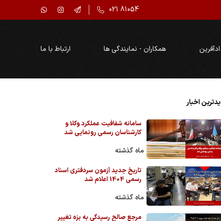
021 81054
ادآفرین
همکاران - نمایندگی ها
ارتباط با ما
دترین اخبار
سامانه شفافیت عملکرد وکلا و
کارشناسان رسمی رونمایی شد
ماه گذشته
تاریخ جدید آزمون سردفتری اسناد
رسمی 1404 اعلام شد
ماه گذشته
مرجع صالح رسیدگی به بزه تغییر