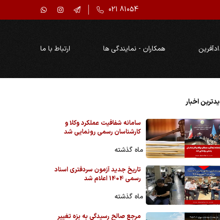
021 81054
ادآفرین
همکاران - نمایندگی ها
ارتباط با ما
دترین اخبار
سامانه شفافیت عملکرد وکلا و
کارشناسان رسمی رونمایی شد
ماه گذشته
تاریخ جدید آزمون سردفتری اسناد
رسمی 1404 اعلام شد
ماه گذشته
مرجع صالح رسیدگی به بزه تغییر