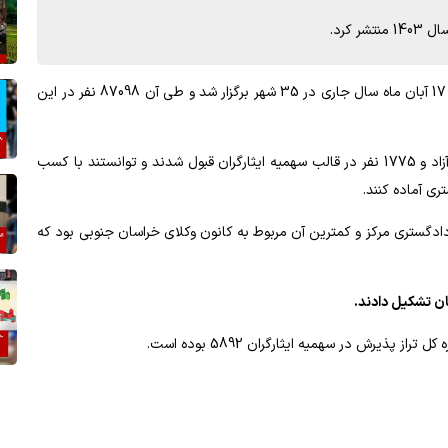
 کرد.
آزمون وکالت سال 1403 کانون وکلای دادگستری صبح روز پنجشنبه 17 آبان ماه سال جاری در 35 شهر برگزار شد و طی آن 87098 نفر در این
در این آزمون مجموعا 9852 نفر شامل 8077 نفر در قالب سهمیه آزاد و 1775 نفر در قالب سهمیه ایثارگران قبول شدند و توانستند با کسب
ری آماده کنند.
الت 1403 مربوط به کانون وکلای دادگستری مرکز و کمترین آن مربوط به کانون وکلای خراسان جنوبی بود که