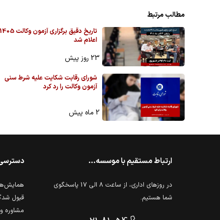
مطالب مرتبط
تاریخ دقیق برگزاری آزمون وکالت 405
اعلام شد
23 روز پیش
شورای رقابت شکایت علیه شرط سنی
آزمون وکالت را رد کرد
2 ماه پیش
ارتباط مستقیم با موسسه...
دسترسی
در روزهای اداری، از ساعت 8 الی 17 پاسخگوی
همایش‌ها 
شما هستیم.
قبول شدگ
مشاوره و 