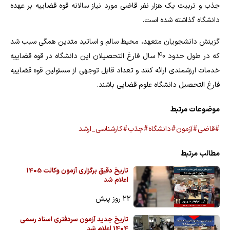
جذب و تربیت یک هزار نفر قاضی مورد نیاز سالانه قوه قضاییه بر عهده
دانشگاه گذاشته شده است.
گزینش دانشجویان متعهد، محیط سالم و اساتید متدین همگی سبب شد
که در طول حدود 40 سال فارغ التحصیلان این دانشگاه در قوه قضاییه
خدمات ارزشمندی ارائه کنند و تعداد قابل توجهی از مسئولین قوه قضاییه
فارغ التحصیل دانشگاه علوم قضایی باشند.
موضوعات مرتبط
#قاضی
#آزمون
#دانشگاه
#جذب
#کارشناسی_ارشد
مطالب مرتبط
تاریخ دقیق برگزاری آزمون وکالت 1405
اعلام شد
22 روز پیش
تاریخ جدید آزمون سردفتری اسناد رسمی
1404 اعلام شد