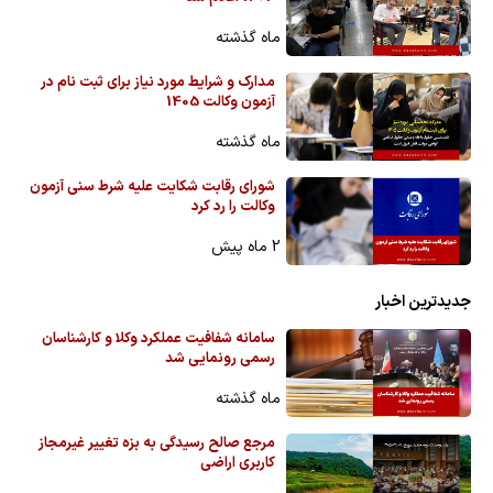
ماه گذشته
مدارک و شرایط مورد نیاز برای ثبت نام در
آزمون وکالت 1405
ماه گذشته
شورای رقابت شکایت علیه شرط سنی آزمون
وکالت را رد کرد
2 ماه پیش
جدیدترین اخبار
سامانه شفافیت عملکرد وکلا و کارشناسان
رسمی رونمایی شد
ماه گذشته
مرجع صالح رسیدگی به بزه تغییر غیرمجاز
کاربری اراضی