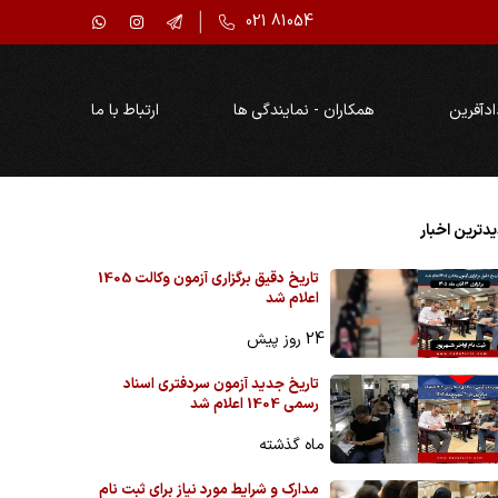
021 81054
ادآفرین
همکاران - نمایندگی ها
ارتباط با ما
دترین اخبار
تاریخ دقیق برگزاری آزمون وکالت 1405
اعلام شد
24 روز پیش
تاریخ جدید آزمون سردفتری اسناد
رسمی 1404 اعلام شد
ماه گذشته
مدارک و شرایط مورد نیاز برای ثبت نام