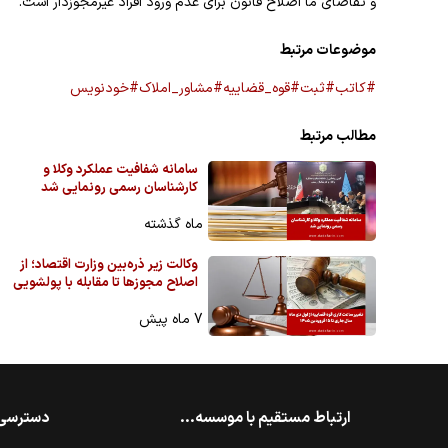
و تقاضای ما اصلاح قانون برای عدم ورود افراد غیرمجوزدار است.
موضوعات مرتبط
#کاتب
#ثبت
#قوه_قضاییه
#مشاور_املاک
#خودنویس
مطالب مرتبط
سامانه شفافیت عملکرد وکلا و
کارشناسان رسمی رونمایی شد
ماه گذشته
وکالت زیر ذره‌بین وزارت اقتصاد؛ از
اصلاح مجوزها تا مقابله با پولشویی
7 ماه پیش
ارتباط مستقیم با موسسه...
دسترسی