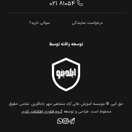
021 81054
درخواست نمایندگی
سوالی دارید؟
توسعه یافته توسط
حق كپي © موسسه آموزش عالی آزاد مشاهیر مهر دادآفرین. تمامي حقوق
محفوظ است. طراحي و توسعه
گروه فناوري اطلاعات ركورد
.