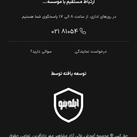
ارتباط مستقیم با موسسه...
در روزهای اداری، از ساعت 8 الی 17 پاسخگوی شما هستیم.
021 81054
درخواست نمایندگی
سوالی دارید؟
توسعه یافته توسط
حق كپي © موسسه آموزش عالی آزاد مشاهیر مهر دادآفرین. تمامي حقوق