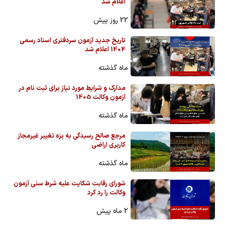
اعلام شد
22 روز پیش
تاریخ جدید آزمون سردفتری اسناد رسمی
1404 اعلام شد
ماه گذشته
مدارک و شرایط مورد نیاز برای ثبت نام در
آزمون وکالت 1405
ماه گذشته
مرجع صالح رسیدگی به بزه تغییر غیرمجاز
کاربری اراضی
ماه گذشته
شورای رقابت شکایت علیه شرط سنی آزمون
وکالت را رد کرد
2 ماه پیش