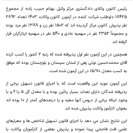
رئیس کانون وکلای دادگستری مرکز وکیل بهنام حبیب زاده: از مجموع
18425 داوطلب شرکت کننده در آزمون کانون وکالت 1403 تعداد 2892
نفر پذیرش کانون مرکز گردیده اند که 1502 نفر زن و 1388 نفر مرد بوده
و مجموعاً 2352 نفر در سهمیه عادی و 540 نفر در سهمیه ایثارگران قرار
گرفته اند.
همچنین در این آزمون نفر اول پذیرفته شده که رتبه 2 کشور را کسب کرده
آقای محمدحسین نوتی زهی از استان سیستان و بلوچستان بوده که موفق
به کسب معدل 15/70 در این آزمون شده است.
این آزمون موید این واقعیت است که با اجرای قانون تسهیل برخی از
پذیرفته شدگان دارای نصاب بسیار پائین بوده و با معدل کل 5 یا 6 و با
وجود اینکه برخی از دروس آنها سفید و یا درصدهای کمتر از 10 بوده اند
بعنوان کارآموز وکالت پذیرش شده اند.
این نتایج نشان می دهد با اجرای قانون تسهیل شاخص ها و معیارهای
علمی افت فاحشی پیدا نموده و پذیرش بعضی از کارآموزان وکالت با