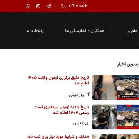
021 81054
ادآفرین
همکاران - نمایندگی ها
ارتباط با ما
دترین اخبار
تاریخ دقیق برگزاری آزمون وکالت 1405
اعلام شد
24 روز پیش
تاریخ جدید آزمون سردفتری اسناد
رسمی 1404 اعلام شد
ماه گذشته
مدارک و شرایط مورد نیاز برای ثبت نام