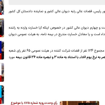
شور با حضور رئیس، قضات عالی رتبه دیوان عالی کشور و نماینده دادستان کل کشور
 و چهارم دیوان عالی کشور در خصوص اینکه آیا خسارت وارده به راننده
اداء است و یا معادل خسارت مندرج در بیمه نامه، به هیئت عمومی دیوان
پس از بحث و تبادل نظر پیرامون موضوع مطرح شده، در نهایت از مجموع 124 نفر از قضات شرکت کننده در هیئت عمومی 65 نفر رای شعبه
اء با استناد به ماده 3 و تبصره ماده 36 قانون بیمه
مورد
رأی وحدت‌رویه شماره 875 با موضوع