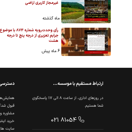
غیرمجاز کاربری اراضی
ماه گذشته
رأی وحدت‌رویه شماره 874 با موضوع
جرایم تعزیری از درجه پنج تا درجه
هشت
6 ماه پیش
ارتباط مستقیم با موسسه...
دسترسی
در روزهای اداری، از ساعت 8 الی 17 پاسخگوی
همایش‌ها 
شما هستیم.
قبول شدگ
مشاوره و 
021 81054
خرید اینت
سایت های