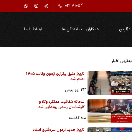
021 81054
ادآفرین
همکاران - نمایندگی ها
ارتباط با ما
دترین اخبار
تاریخ دقیق برگزاری آزمون وکالت 1405
اعلام شد
23 روز پیش
سامانه شفافیت عملکرد وکلا و
کارشناسان رسمی رونمایی شد
ماه گذشته
تاریخ جدید آزمون سردفتری اسناد