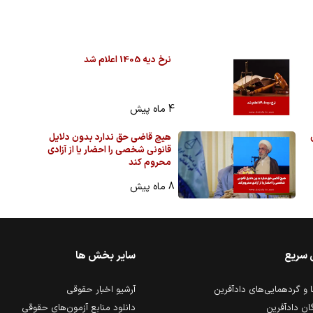
نرخ دیه 1405 اعلام شد
4 ماه پیش
ی
هیچ قاضی حق ندارد بدون دلایل
قانونی شخصی را احضار یا از آزادی
محروم کند
8 ماه پیش
 سریع
سایر بخش ها
و گردهمایی‌های دادآفرین
آرشیو اخبار حقوقی
ان دادآفرین
دانلود منابع آزمون‌های حقوقی