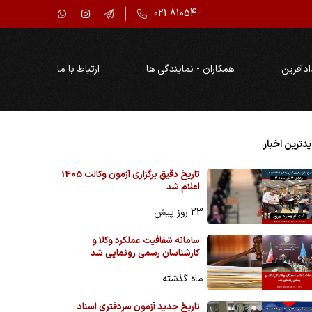
021 81054
ادآفرین
همکاران - نمایندگی ها
ارتباط با ما
دترین اخبار
تاریخ دقیق برگزاری آزمون وکالت 1405
اعلام شد
23 روز پیش
سامانه شفافیت عملکرد وکلا و
کارشناسان رسمی رونمایی شد
ماه گذشته
تاریخ جدید آزمون سردفتری اسناد