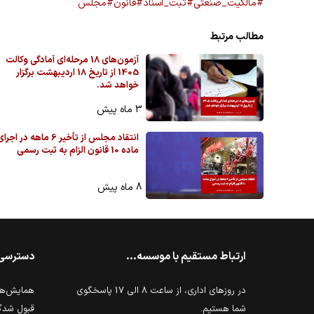
#مالکیت_صنعتی
#ثبت_اسناد
#قانون
#مجلس
مطالب مرتبط
آزمون‌های 18 مرحله‌ای آمادگی وکالت
1405 از تاریخ 18 اردیبهشت برگزار
خواهد شد.
3 ماه پیش
انتقاد مجلس از تأخیر 6 ماهه در اجرا
ماده 10 قانون الزام به ثبت رسمی
8 ماه پیش
ارتباط مستقیم با موسسه...
دسترسی
در روزهای اداری، از ساعت 8 الی 17 پاسخگوی
همایش‌ها 
شما هستیم.
قبول شدگ