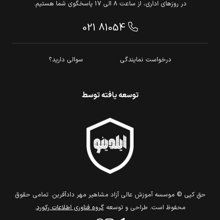
در روزهای اداری، از ساعت 8 الی 17 پاسخگوی شما هستیم.
021 81054
درخواست نمایندگی
سوالی دارید؟
توسعه یافته توسط
حق كپي © موسسه آموزش عالی آزاد مشاهیر مهر دادآفرین. تمامي حقوق
محفوظ است. طراحي و توسعه
گروه فناوري اطلاعات ركورد
.