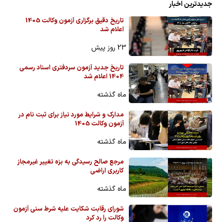
جدیدترین اخبار
تاریخ دقیق برگزاری آزمون وکالت 1405
اعلام شد
23 روز پیش
تاریخ جدید آزمون سردفتری اسناد رسمی
1404 اعلام شد
ماه گذشته
مدارک و شرایط مورد نیاز برای ثبت نام در
آزمون وکالت 1405
ماه گذشته
مرجع صالح رسیدگی به بزه تغییر غیرمجاز
کاربری اراضی
ماه گذشته
شورای رقابت شکایت علیه شرط سنی آزمون
وکالت را رد کرد